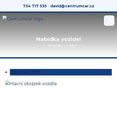
734 717 535
david@centrumcar.cz
O nás
Nabídka vozidel
Nabídka vozidel
Úvod
Nabídka vozidel
Odpočet DPH
Služby
Kontakt