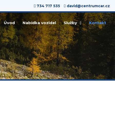
734 717 535
david@centrumcar.cz
Úvod
Nabídka vozidel
Služby
Kontakt
ovinky
Prodej ojetých aut
osti
Výkup vozů za hotové
Povinné ručení
Havarijní pojištění
Financování
Dezinfekce interiéru