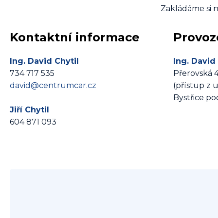
Zakládáme si n
Kontaktní informace
Provoz
Ing. David Chytil
Ing. David
734 717 535
Přerovská 4
david@centrumcar.cz
(přístup z 
Bystřice p
Jiří Chytil
604 871 093