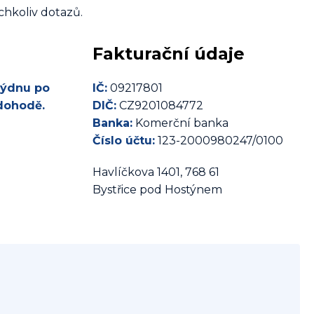
chkoliv dotazů.
Fakturační údaje
týdnu po
IČ:
09217801
 dohodě.
DIČ:
CZ9201084772
Banka:
Komerční banka
Číslo účtu:
123-2000980247/0100
Havlíčkova 1401, 768 61
Bystřice pod Hostýnem