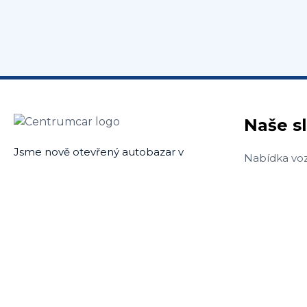
Naše s
Jsme nově otevřený autobazar v
Nabídka voz
Bystřici pod Hostýnem. Náš tým je
Dezinfekce 
tvořen lidmi z oboru s mnoholetými
Výkup vozů 
zkušenostmi.
Povinné ruč
Sledujte nás
Havarijní poj
Financování
Zajištění au