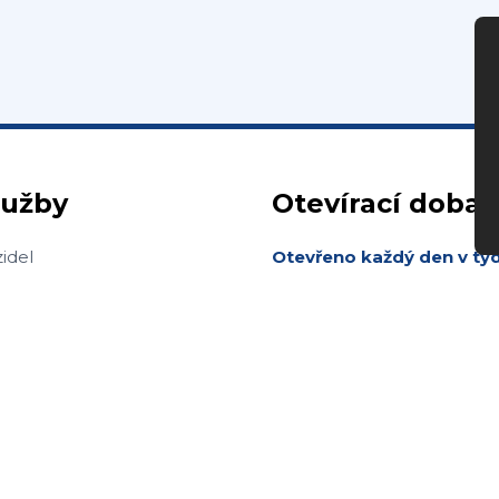
lužby
Otevírací doba
idel
Otevřeno každý den v tý
předchozí telefonické d
interiéru
za hotové
ení
ištění
ta na přání