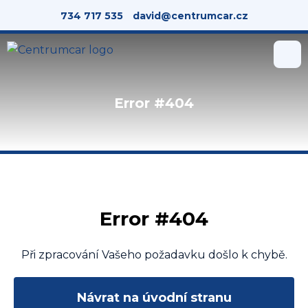
734 717 535
david@centrumcar.cz
O nás
Error #404
Úvod
Nabídka vozidel
Služby
Error #404
Kontakt
Při zpracování Vašeho požadavku došlo k chybě.
Návrat na úvodní stranu